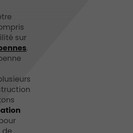
être
compris
lité sur
 bennes
.
 benne
lusieurs
truction
tons
cation
 pour
u de