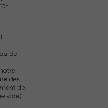
nt-
)
lourde
 notre
ure des
ement de
ne vide)