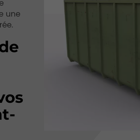
e
re une
rée.
 de
vos
t-