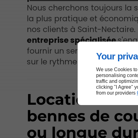
Nous cherchons toujours la s
la plus pratique et économi
nos clients à Saint-Nectaire.
entreprise spécialisée
s'en
fournir un service sur mesure
Your priva
sur le rythme réel de votre ch
We use Cookies to
personalising conte
traffic and optimizi
clicking "I Agree" 
Location de
from our providers
bennes de co
ou longue du