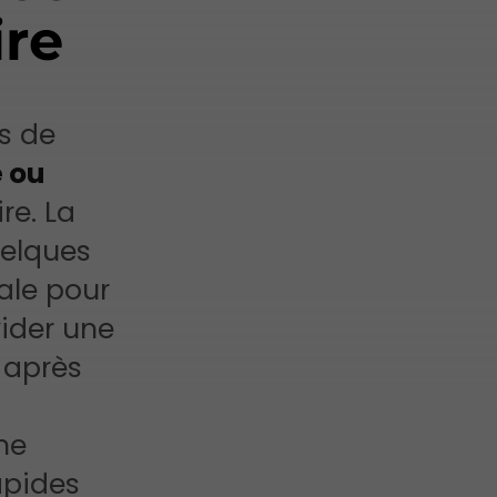
ire
s de
e ou
re. La
uelques
ale pour
vider une
 après
ne
apides