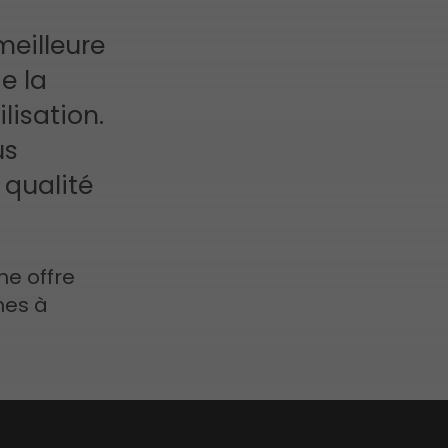
meilleure
e la
lisation.
us
 qualité
ne offre
nes à