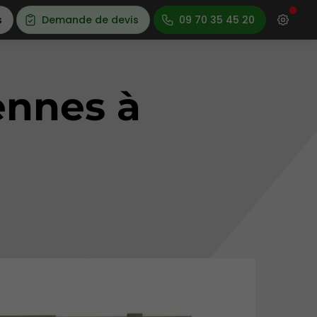
s
Demande de devis
09 70 35 45 20
ennes à