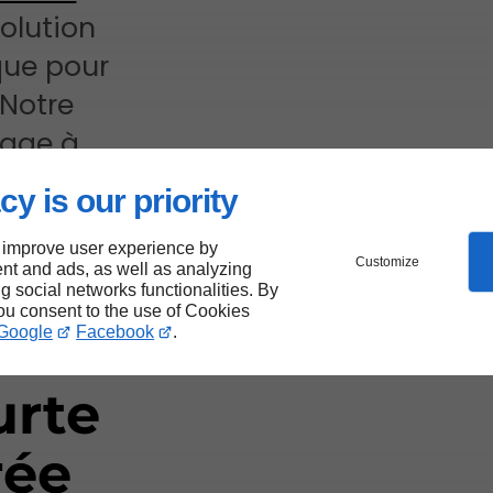
olution
que pour
 Notre
gage à
, aligné
cy is our priority
antier.
 improve user experience by
Customize
nt and ads, as well as analyzing
ng social networks functionalities. By
you consent to the use of Cookies
Google
Facebook
.
urte
rée