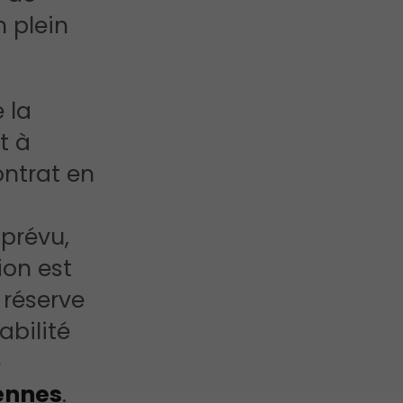
 plein
 la
t à
ontrat en
prévu,
ion est
 réserve
abilité
e
bennes
.