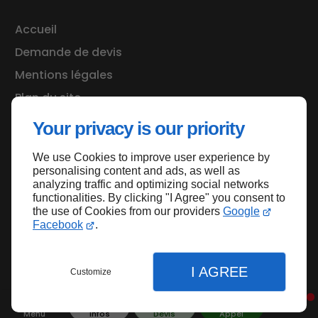
Accueil
Demande de devis
Mentions légales
Plan du site
Your privacy is our priority
We use Cookies to improve user experience by
Haut de page
personalising content and ads, as well as
analyzing traffic and optimizing social networks
functionalities. By clicking "I Agree" you consent to
the use of Cookies from our providers
Google
Facebook
.
I AGREE
Customize
Menu
Infos
Devis
Appel