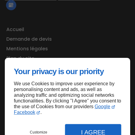
Accueil
Demande de devis
Mentions légales
Plan du site
Your privacy is our priority
We use Cookies to improve user experience by
Haut de page
personalising content and ads, as well as
analyzing traffic and optimizing social networks
functionalities. By clicking "I Agree" you consent to
the use of Cookies from our providers
Google
Facebook
.
I AGREE
Customize