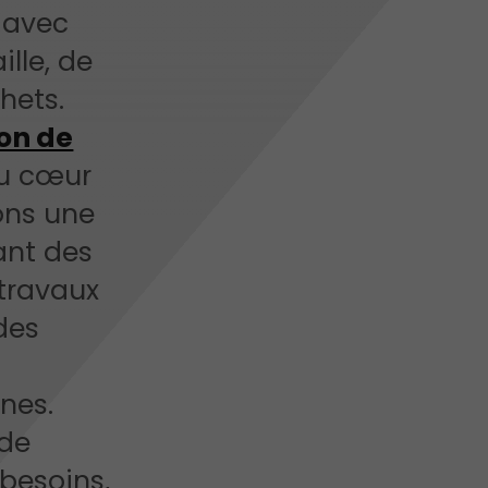
 avec
ille, de
hets.
on de
au cœur
ons une
ant des
 travaux
des
nes.
 de
besoins,