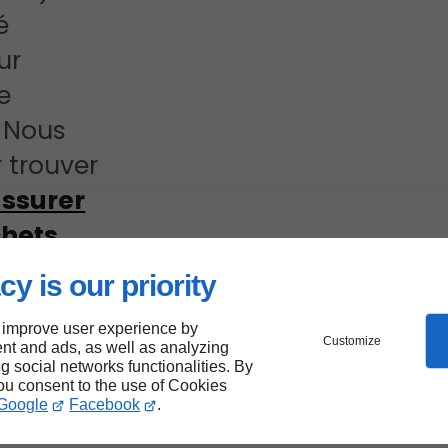
é
ur
e
 Nous
 trouver
ssurer
chets
.
cy is our priority
 improve user experience by
e de
Customize
nt and ads, as well as analyzing
ng social networks functionalities. By
you consent to the use of Cookies
Google
Facebook
.