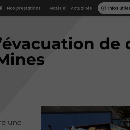
il
Nos prestations
Matériel
Actualités
Infos utile
’évacuation de 
-Mines
re une