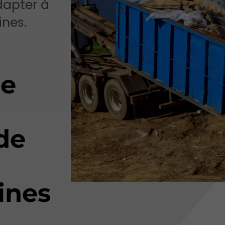
dapter à
ines.
de
de
ines