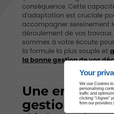
conséquence. Cette capacit
d'adaptation est cruciale po
accompagner sereinement l
déroulement de vos travaux.
sommes à votre écoute pour
la formule la plus souple et
a
la bonne gestion de vos dé
Your priva
We use Cookies to
Une entrepris
personalising conte
traffic and optimizi
clicking "I Agree" 
gestion de
from our providers