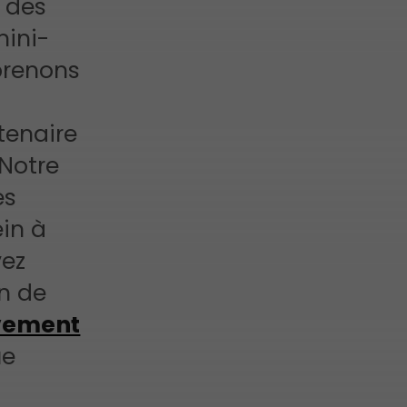
 des
ini-
prenons
tenaire
 Notre
es
ein à
vez
n de
vement
ue