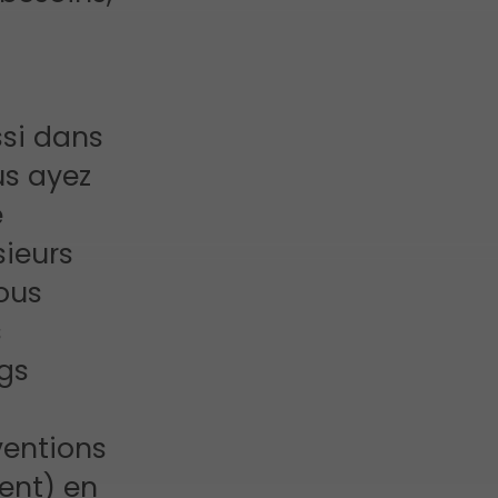
ssi dans
us ayez
e
sieurs
ous
s
gs
ventions
ent) en