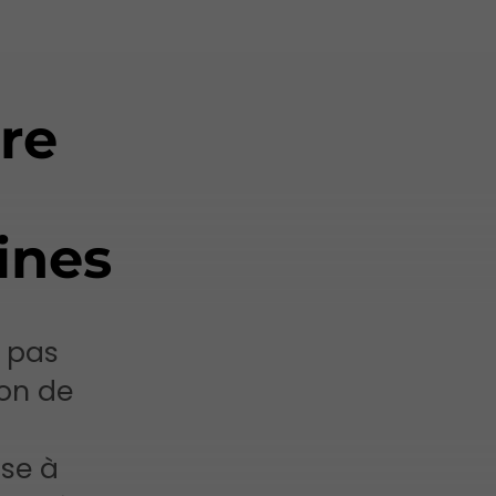
tre
ines
t pas
ion de
se à