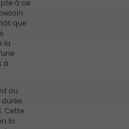
apte à ce
 besoin
tôt que
us
 la
d'une
s à
rd ou
a durée
. Cette
en la