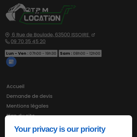
6 Rue de Boulade,
63500
ISSOIRE
09 70 35 45 20
Lun - Ven :
07h00 - 19h30
Sam :
08h00 - 12h00
Accueil
Demande de devis
Mentions légales
Plan du site
Your privacy is our priority